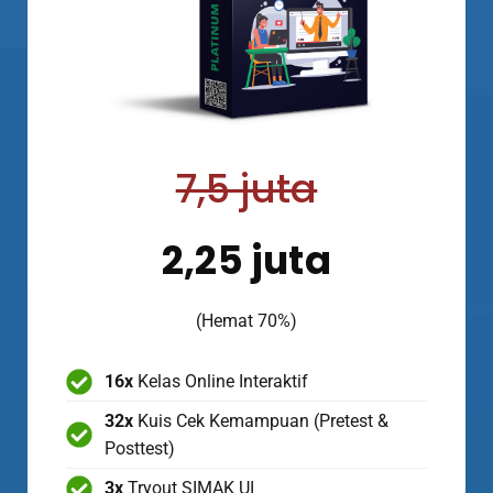
7,5 juta
2,25 juta
(Hemat 70%)
16x
Kelas Online Interaktif
32x
Kuis Cek Kemampuan (Pretest &
Posttest)
3x
Tryout SIMAK UI