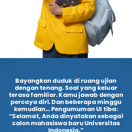
Bayangkan duduk di ruang ujian
dengan tenang. Soal yang keluar
terasa familiar. Kamu jawab dengan
percaya diri. Dan beberapa minggu
kemudian… Pengumuman UI tiba:
“Selamat, Anda dinyatakan sebagai
calon mahasiswa baru Universitas
Indonesia.”